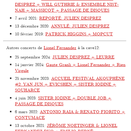
DESPREZ + WILL GUTHRIE & ENSEMBLE NIST-
NAH + MASSICOT + PASSAGE DE DISQUES
7 avril 2021
:
REPORTÉ: JULIEN DESPREZ
13 décembre 2020
:
ANNULÉ: JULIEN DESPREZ
10 février 2019
:
PATRICK HIGGINS + MOPCUT
Autres concerts de
Lionel Fernandez
à la cave12:
25 septembre 2024
:
JULIEN DESPREZ + LEURRE
14 janvier 2024
:
Gaute Granli + Lionel Fernandez + Rien
Virgule
25 novembre 2023
:
ACCUEIL FESTIVAL AKOUPHÈNE
#2: YAN JUN + EVICSHEN + SISTER IODINE +
SOUHARCE
4 juin 2023
:
SISTER IODINE + DOUBLE JOB +
PASSAGE DE DISQUES
6 mars 2022
:
ANTONIO RAIA & RENATO FIORITO +
CONTUMACE
13 octobre 2021
:
JÉRÔME NOETINGER & LIONEL