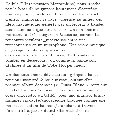
Cellule D’Intervention Metramkine) nous irradie
par le biais d’une guitare hautement électrifiée,
anamorphosée, perforée et teintée de toute sorte
d’effets, implosant sa rage_urgence au milieu des
filets magnétiques générés par un lecteur à bandes
aussi cannibale que destructeur. Un son énorme,
mordant_acéré, dangereux & acerbe, comme la
rencontre virulente_intoxiquée entre une
tronçonneuse et un microphone. Une vraie musique
de garage emplie de graisse, de
carrosseries_voitures étripées, d’alternateurs
tombés en désuétude… ou comme la bande-son
déchirée d’un film de Tobe Hooper inédit.
Un duo totalement dévastateur_grinçant haute-
tension/intensité & haut-niveau, auteur d’un
premier album détonant (« Outer Blanc » sorti sur
le label français Sonoris + un deuxième album en
cours enregistré au GRM) pour une musique lance-
flammes saccagée/saccageante braquée comme une
machette_totem hachant/tranchant à travers
l’obscurité à partir d’anti-riffs malsains, de