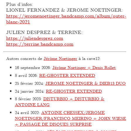
Plus d’infos:
LIONEL FERNANDEZ & JEROME NOETINGER:
https://jeromenoetinger.bandcamp.com/album/outer-
blanc-2021
JULIEN DESPREZ & TERRINE:
https://juliendesprez.com
https://terrine.bandcamp.com
Autres concerts de
Jérôme Noetinger
à la cave12:
16 septembre 2026
:
Jérôme Noetinger + Denis Rollet
8 avril 2026
:
RE-GHOSTER EXTENDED
25 février 2024
:
JEROME NOETINGER & DIEB13 DUO
24 janvier 2024
:
RE-GHOSTER EXTENDED
8 février 2023
:
DISTURBIO + DISTURBIO &
ANTOINE LÄNG
24 avril 2022
:
ANTOINE CHESSEX/JEROME
NOETINGER/FRANCISCO MEIRINO + JOHN WIESE
+ PASSAGE DE DISQUES SURPRISE