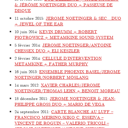
& JÉRÔME NOETINGER DUO + PASSEUSE DE
DISQUE
11 octobre 2015
:
JEROME NOETINGER & SEC_ DUO
+ JEWEL OF THE EAR
10 juin 2014
:
KEVIN DRUMM + ROBERT
PIOTROWICZ + METAMKINE SOUND SYSTEM
5 février 2014
:
JEROME NOETINGER/ANTOINE
CHESSEX DUO + ELI KESZLER
2 février 2014
:
CELLULE D’INTERVENTION
METAMKINE + FATHER MURPHY
16 juin 2013
:
ENSEMBLE PHOENIX BASEL/JEROME
NOETINGER/NORBERT MÖSLANG
14 mars 2012
:
XAVIER CHARLES/JEROME
NOETINGER/THOMAS LEHN + BENOIT MOREAU
18 décembre 2011
:
JEROME NOETINGER & JEAN-
PHILIPPE GROSS DUO + MARIO DE VEGA
24 septembre 2011
:
CARTE BLANCHE AU LUFF –
FRANCISCO MEIRINO/KIKO C. ESSEIVA –
VINCENT DE ROGUIN – VALERIO TRICOLI –