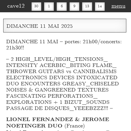
cave12
menu
30
1
6
9
13
14
16
20
27
30
DIMANCHE
11
MAI
2025
DIMANCHE 11 MAI – portes: 21h00/concerts:
21h30!!
– 2 HIGH_
LEVEL/HIGH_
TENSIONS_
INTENSITY ACERBIC_
BITING FLAME_
THROWER GUITARS vs CANNIBALISMS
ELECTRONICS DEVICES INTOXICATED
DUO ENCOUNTERS GREASY_
CHISELED
NOISES & GANGREENED TEXTURES
FASCINATING PERFORATIONS_
EXPLORATIONS + 1 BIZUT_
SOUNDS
PASSAGE DE DISQUES_
YEEEBZZZ!!! –
LIONEL FERNANDEZ & JEROME
NOETINGER DUO
(France)