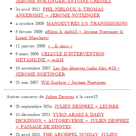
JEROME NOETINGER/ANTOINE CHESSEX
24 avril 2011
:
PHIL NIBLOCK & THOMAS
ANKERSMIT + JEROME NOTEINGER
4 octobre 2009
:
MANOEUVRES 2/3: TRANSMISSIONS
8 février 2009
:
eRikm & dieb13 + Jerome Noetinger &
Lionel Marchetti
11 janvier 2009
:
« …& mics »
8 mars 2008
:
CELLULE D’INTERVENTION
METAMKINE + erikM
10 novembre 2007
:
Les îles désertes/radio files #10 –
JEROME NOETINGER
21 mai 2007
:
Will Guthrie / Jerôme Noetinger
Autres concerts de
Julien Desprez
à la cave12:
25 septembre 2024
:
JULIEN DESPREZ + LEURRE
15 décembre 2021
:
YUKO ARAKI & DAISY
DICKINSON + AUTOREVERSE + JULIEN DESPREZ
+ PASSAGE DE DISQUES
25 avril 2021
:
THE ARCHIPEL SUNDAY: JULIEN