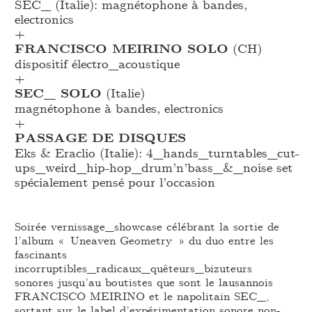
SEC_
(Italie): magnétophone à bandes,
electronics
+
FRANCISCO MEIRINO SOLO
(CH)
dispositif électro_
acoustique
+
SEC_
SOLO
(Italie)
magnétophone à bandes, electronics
+
PASSAGE DE DISQUES
Eks & Eraclio (Italie): 4_
hands_
turntables_
cut-
ups_
weird_
hip-hop_
drum’n’bass_
&_
noise set
spécialement pensé pour l’occasion
Soirée vernissage_showcase célébrant la sortie de
l’album « Uneaven Geometry » du duo entre les
fascinants
incorruptibles_radicaux_quêteurs_bizuteurs
sonores jusqu’au boutistes que sont le lausannois
FRANCISCO MEIRINO et le napolitain SEC_,
sortant sur le label d’expérimentation sonore non-