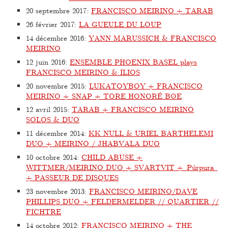
20 septembre 2017
:
FRANCISCO MEIRINO + TARAB
26 février 2017
:
LA GUEULE DU LOUP
14 décembre 2016
:
YANN MARUSSICH & FRANCISCO
MEIRINO
12 juin 2016
:
ENSEMBLE PHOENIX BASEL plays
FRANCISCO MEIRINO & ILIOS
20 novembre 2015
:
LUKATOYBOY + FRANCISCO
MEIRINO + SNAP + TORE HONORÉ BØE
12 avril 2015
:
TARAB + FRANCISCO MEIRINO
SOLOS & DUO
11 décembre 2014
:
KK NULL & URIEL BARTHELEMI
DUO + MEIRINO / JHABVALA DUO
10 octobre 2014
:
CHILD ABUSE +
WITTMER/MEIRINO DUO + SVARTVIT + Púrpura
+ PASSEUR DE DISQUES
23 novembre 2013
:
FRANCISCO MEIRINO/DAVE
PHILLIPS DUO + FELDERMELDER // QUARTIER //
FICHTRE
14 octobre 2012
:
FRANCISCO MEIRINO + THE