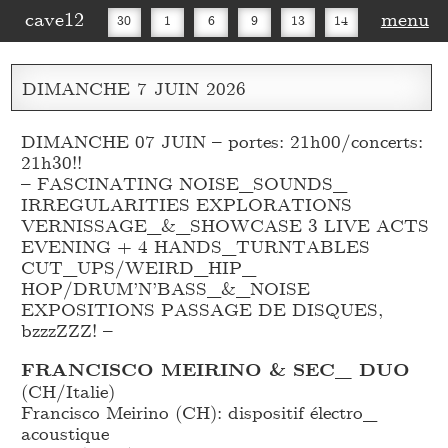
cave12
menu
30
1
6
9
13
14
16
20
27
30
DIMANCHE
7
JUIN
2026
DIMANCHE 07 JUIN – portes: 21h00/concerts:
21h30!!
– FASCINATING NOISE_
SOUNDS_
IRREGULARITIES EXPLORATIONS
VERNISSAGE_
&_
SHOWCASE 3 LIVE ACTS
EVENING + 4 HANDS_
TURNTABLES
CUT_
UPS/WEIRD_
HIP_
HOP/DRUM’N’BASS_
&_
NOISE
EXPOSITIONS PASSAGE DE DISQUES,
bzzzZZZ! –
FRANCISCO MEIRINO & SEC_
DUO
(CH/Italie)
Francisco Meirino (CH): dispositif électro_
acoustique