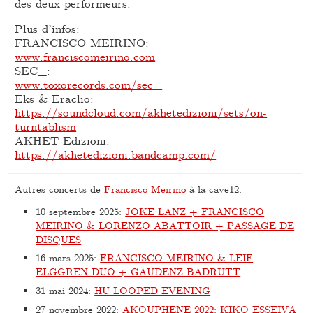
des deux performeurs.
Plus d’infos:
FRANCISCO MEIRINO:
www.franciscomeirino.com
SEC_:
www.toxorecords.com/sec_
Eks & Eraclio:
https://soundcloud.com/akhetedizioni/sets/on-
turntablism
AKHET Edizioni:
https://akhetedizioni.bandcamp.com/
Autres concerts de
Francisco Meirino
à la cave12:
10 septembre 2025
:
JOKE LANZ + FRANCISCO
MEIRINO & LORENZO ABATTOIR + PASSAGE DE
DISQUES
16 mars 2025
:
FRANCISCO MEIRINO & LEIF
ELGGREN DUO + GAUDENZ BADRUTT
31 mai 2024
:
HU LOOPED EVENING
27 novembre 2022
:
AKOUPHENE 2022: KIKO ESSEIVA