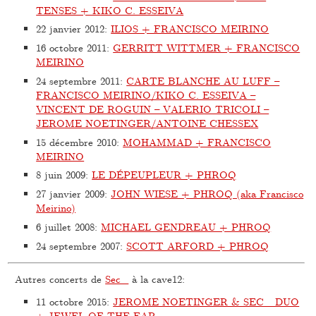
TENSES + KIKO C. ESSEIVA
22 janvier 2012
:
ILIOS + FRANCISCO MEIRINO
16 octobre 2011
:
GERRITT WITTMER + FRANCISCO
MEIRINO
24 septembre 2011
:
CARTE BLANCHE AU LUFF –
FRANCISCO MEIRINO/KIKO C. ESSEIVA –
VINCENT DE ROGUIN – VALERIO TRICOLI –
JEROME NOETINGER/ANTOINE CHESSEX
15 décembre 2010
:
MOHAMMAD + FRANCISCO
MEIRINO
8 juin 2009
:
LE DÉPEUPLEUR + PHROQ
27 janvier 2009
:
JOHN WIESE + PHROQ (aka Francisco
Meirino)
6 juillet 2008
:
MICHAEL GENDREAU + PHROQ
24 septembre 2007
:
SCOTT ARFORD + PHROQ
Autres concerts de
Sec_
à la cave12:
11 octobre 2015
:
JEROME NOETINGER & SEC_ DUO
+ JEWEL OF THE EAR