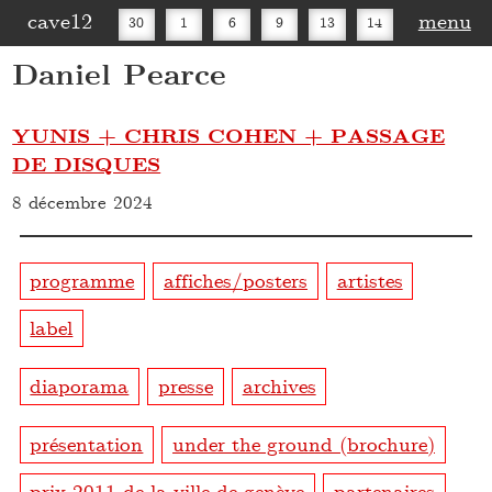
cave12
menu
30
1
6
9
13
14
Daniel Pearce
16
20
27
30
YUNIS + CHRIS COHEN + PASSAGE
DE DISQUES
8 décembre 2024
programme
affiches/posters
artistes
label
diaporama
presse
archives
présentation
under the ground (brochure)
prix 2011 de la ville de genève
partenaires