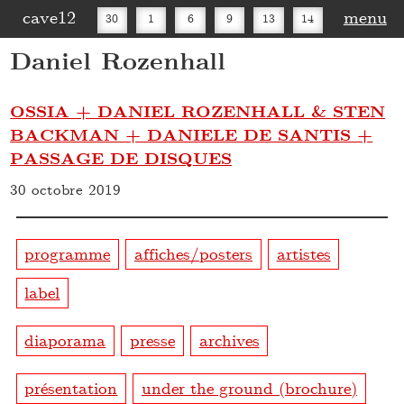
cave12
menu
30
1
6
9
13
14
Daniel Rozenhall
16
20
27
30
OSSIA + DANIEL ROZENHALL & STEN
BACKMAN + DANIELE DE SANTIS +
PASSAGE DE DISQUES
30 octobre 2019
programme
affiches/posters
artistes
label
diaporama
presse
archives
présentation
under the ground (brochure)