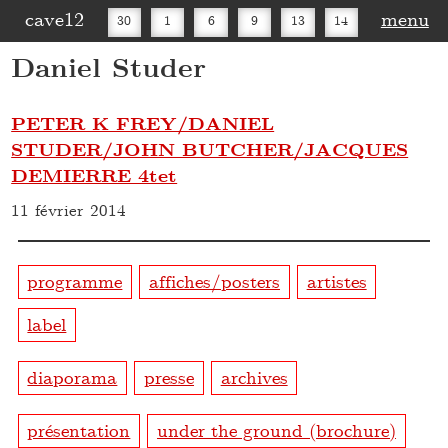
cave12
menu
30
1
6
9
13
14
Daniel Studer
16
20
27
30
PETER K FREY/DANIEL
STUDER/JOHN BUTCHER/JACQUES
DEMIERRE 4tet
11 février 2014
programme
affiches/posters
artistes
label
diaporama
presse
archives
présentation
under the ground (brochure)