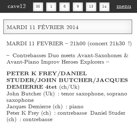
cave12
menu
30
1
6
9
13
14
16
20
27
30
MARDI
11
FÉVRIER
2014
MARDI 11 FEVRIER – 21h00 (concert 21h30 !)
– Contrebasses Duo meets Avant-Saxohones &
Avant-Piano Improv Heroes Explorers –
PETER K FREY/DANIEL
STUDER/JOHN BUTCHER/JACQUES
DEMIERRE 4tet
(ch/Uk)
John Butcher (Uk) : tenor saxophone, soprano
saxophone
Jacques Demierre (ch) : piano
Peter K Frey (ch) : contrebasse Daniel Studer
(ch) : contrebasse