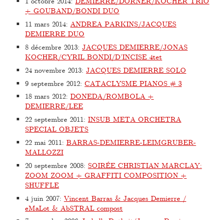
1 octobre 2014
:
DEMIERRE/DÖRNER/KOCHER TRIO
+ GOUBAND/BONDI DUO
11 mars 2014
:
ANDREA PARKINS/JACQUES
DEMIERRE DUO
8 décembre 2013
:
JACQUES DEMIERRE/JONAS
KOCHER/CYRIL BONDI/D’INCISE 4tet
24 novembre 2013
:
JACQUES DEMIERRE SOLO
9 septembre 2012
:
CATACLYSME PIANOS # 3
18 mars 2012
:
DONEDA/ROMBOLA +
DEMIERRE/LEE
22 septembre 2011
:
INSUB META ORCHETRA
SPECIAL OBJETS
22 mai 2011
:
BARRAS-DEMIERRE-LEIMGRUBER-
MALLOZZI
20 septembre 2008
:
SOIRÉE CHRISTIAN MARCLAY:
ZOOM ZOOM + GRAFFITI COMPOSITION +
SHUFFLE
4 juin 2007
:
Vincent Barras & Jacques Demierre /
eMaLot & AbSTRAL compost