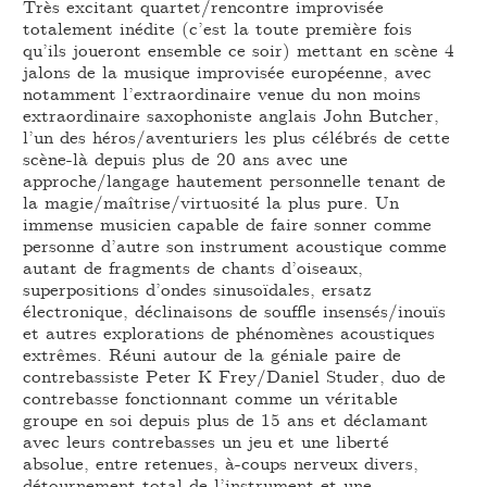
Très excitant quartet/rencontre improvisée
totalement inédite (c’est la toute première fois
qu’ils joueront ensemble ce soir) mettant en scène 4
jalons de la musique improvisée européenne, avec
notamment l’extraordinaire venue du non moins
extraordinaire saxophoniste anglais John Butcher,
l’un des héros/aventuriers les plus célébrés de cette
scène-là depuis plus de 20 ans avec une
approche/langage hautement personnelle tenant de
la magie/maîtrise/virtuosité la plus pure. Un
immense musicien capable de faire sonner comme
personne d’autre son instrument acoustique comme
autant de fragments de chants d’oiseaux,
superpositions d’ondes sinusoïdales, ersatz
électronique, déclinaisons de souffle insensés/inouïs
et autres explorations de phénomènes acoustiques
extrêmes. Réuni autour de la géniale paire de
contrebassiste Peter K Frey/Daniel Studer, duo de
contrebasse fonctionnant comme un véritable
groupe en soi depuis plus de 15 ans et déclamant
avec leurs contrebasses un jeu et une liberté
absolue, entre retenues, à-coups nerveux divers,
détournement total de l’instrument et une