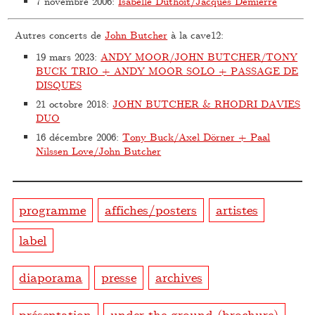
7 novembre 2006
:
Isabelle Duthoit/Jacques Demierre
Autres concerts de
John Butcher
à la cave12:
19 mars 2023
:
ANDY MOOR/JOHN BUTCHER/TONY
BUCK TRIO + ANDY MOOR SOLO + PASSAGE DE
DISQUES
21 octobre 2018
:
JOHN BUTCHER & RHODRI DAVIES
DUO
16 décembre 2006
:
Tony Buck/Axel Dörner + Paal
Nilssen Love/John Butcher
programme
affiches/posters
artistes
label
diaporama
presse
archives
présentation
under the ground (brochure)