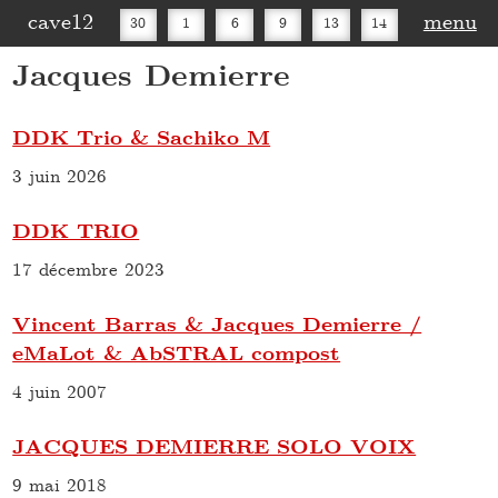
cave12
menu
30
1
6
9
13
14
Jacques Demierre
16
20
27
30
DDK Trio & Sachiko M
3 juin 2026
DDK TRIO
17 décembre 2023
Vincent Barras & Jacques Demierre /
eMaLot & AbSTRAL compost
4 juin 2007
JACQUES DEMIERRE SOLO VOIX
9 mai 2018