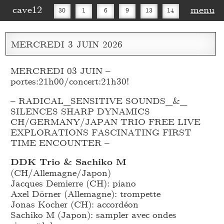
cave12
menu
30
1
6
9
13
14
16
20
27
30
MERCREDI
3
JUIN
2026
MERCREDI 03 JUIN –
portes:21h00/concert:21h30!
– RADICAL_
SENSITIVE SOUNDS_
&_
SILENCES SHARP DYNAMICS
CH/GERMANY/JAPAN TRIO FREE LIVE
EXPLORATIONS FASCINATING FIRST
TIME ENCOUNTER –
DDK Trio & Sachiko M
(CH/Allemagne/Japon)
Jacques Demierre (CH): piano
Axel Dörner (Allemagne): trompette
Jonas Kocher (CH): accordéon
Sachiko M (Japon): sampler avec ondes