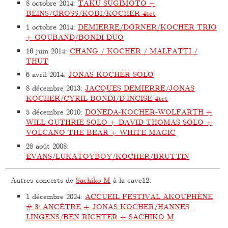
8 octobre 2014
:
TAKU SUGIMOTO +
BEINS/GROSS/KOBI/KOCHER 4tet
1 octobre 2014
:
DEMIERRE/DÖRNER/KOCHER TRIO
+ GOUBAND/BONDI DUO
16 juin 2014
:
CHANG / KOCHER / MALFATTI /
THUT
6 avril 2014
:
JONAS KOCHER SOLO
8 décembre 2013
:
JACQUES DEMIERRE/JONAS
KOCHER/CYRIL BONDI/D’INCISE 4tet
5 décembre 2010
:
DONEDA-KOCHER-WOLFARTH +
WILL GUTHRIE SOLO + DAVID THOMAS SOLO +
VOLCANO THE BEAR + WHITE MAGIC
28 août 2008
:
EVANS/LUKATOYBOY/KOCHER/BRUTTIN
Autres concerts de
Sachiko M
à la cave12:
1 décembre 2024
:
ACCUEIL FESTIVAL AKOUPHÈNE
# 3: ANCÊTRE + JONAS KOCHER/HANNES
LINGENS/BEN RICHTER + SACHIKO M