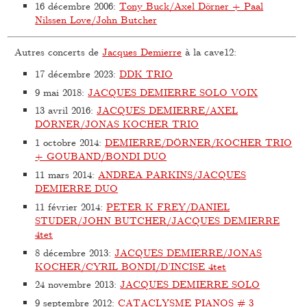
16 décembre 2006
:
Tony Buck/Axel Dörner + Paal
Nilssen Love/John Butcher
Autres concerts de
Jacques Demierre
à la cave12:
17 décembre 2023
:
DDK TRIO
9 mai 2018
:
JACQUES DEMIERRE SOLO VOIX
13 avril 2016
:
JACQUES DEMIERRE/AXEL
DÖRNER/JONAS KOCHER TRIO
1 octobre 2014
:
DEMIERRE/DÖRNER/KOCHER TRIO
+ GOUBAND/BONDI DUO
11 mars 2014
:
ANDREA PARKINS/JACQUES
DEMIERRE DUO
11 février 2014
:
PETER K FREY/DANIEL
STUDER/JOHN BUTCHER/JACQUES DEMIERRE
4tet
8 décembre 2013
:
JACQUES DEMIERRE/JONAS
KOCHER/CYRIL BONDI/D’INCISE 4tet
24 novembre 2013
:
JACQUES DEMIERRE SOLO
9 septembre 2012
:
CATACLYSME PIANOS # 3