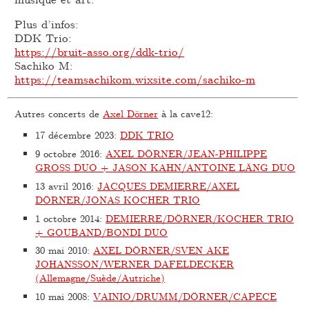
Plus d’infos:
DDK Trio:
https://bruit-asso.org/ddk-trio/
Sachiko M:
https://teamsachikom.wixsite.com/sachiko-m
Autres concerts de
Axel Dörner
à la cave12:
17 décembre 2023
:
DDK TRIO
9 octobre 2016
:
AXEL DÖRNER/JEAN-PHILIPPE
GROSS DUO + JASON KAHN/ANTOINE LÄNG DUO
13 avril 2016
:
JACQUES DEMIERRE/AXEL
DÖRNER/JONAS KOCHER TRIO
1 octobre 2014
:
DEMIERRE/DÖRNER/KOCHER TRIO
+ GOUBAND/BONDI DUO
30 mai 2010
:
AXEL DÖRNER/SVEN AKE
JOHANSSON/WERNER DAFELDECKER
(Allemagne/Suède/Autriche)
10 mai 2008
:
VAINIO/DRUMM/DÖRNER/CAPECE