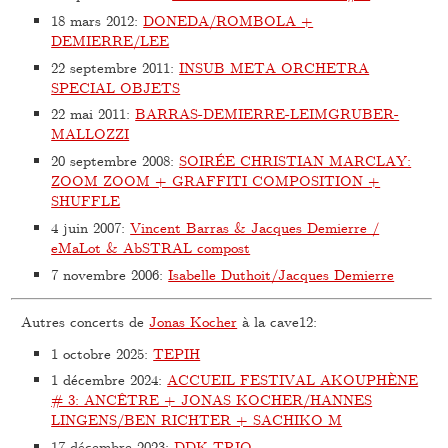
18 mars 2012
:
DONEDA/ROMBOLA +
DEMIERRE/LEE
22 septembre 2011
:
INSUB META ORCHETRA
SPECIAL OBJETS
22 mai 2011
:
BARRAS-DEMIERRE-LEIMGRUBER-
MALLOZZI
20 septembre 2008
:
SOIRÉE CHRISTIAN MARCLAY:
ZOOM ZOOM + GRAFFITI COMPOSITION +
SHUFFLE
4 juin 2007
:
Vincent Barras & Jacques Demierre /
eMaLot & AbSTRAL compost
7 novembre 2006
:
Isabelle Duthoit/Jacques Demierre
Autres concerts de
Jonas Kocher
à la cave12:
1 octobre 2025
:
TEPIH
1 décembre 2024
:
ACCUEIL FESTIVAL AKOUPHÈNE
# 3: ANCÊTRE + JONAS KOCHER/HANNES
LINGENS/BEN RICHTER + SACHIKO M
17 décembre 2023
:
DDK TRIO