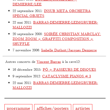
DEMIERRE/LEE
22 septembre 2011
:
INSUB META ORCHETRA
SPECIAL OBJETS
22 mai 2011
:
BARRAS-DEMIERRE-LEIMGRUBER-
MALLOZZI
20 septembre 2008
:
SOIRÉE CHRISTIAN MARCLAY:
ZOOM ZOOM + GRAFFITI COMPOSITION +
SHUFFLE
7 novembre 2006
:
Isabelle Duthoit/Jacques Demierre
Autres concerts de
Vincent Barras
à la cave12:
16 décembre 2015
:
PÔ + PASSEURS DE DISQUES
9 septembre 2012
:
CATACLYSME PIANOS # 3
22 mai 2011
:
BARRAS-DEMIERRE-LEIMGRUBER-
MALLOZZI
programme
affiches/posters
artistes