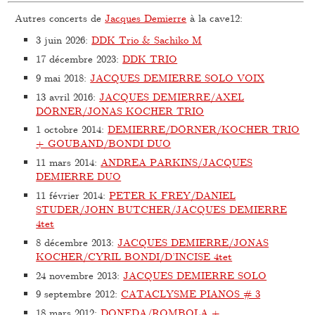
Autres concerts de
Jacques Demierre
à la cave12:
3 juin 2026
:
DDK Trio & Sachiko M
17 décembre 2023
:
DDK TRIO
9 mai 2018
:
JACQUES DEMIERRE SOLO VOIX
13 avril 2016
:
JACQUES DEMIERRE/AXEL
DÖRNER/JONAS KOCHER TRIO
1 octobre 2014
:
DEMIERRE/DÖRNER/KOCHER TRIO
+ GOUBAND/BONDI DUO
11 mars 2014
:
ANDREA PARKINS/JACQUES
DEMIERRE DUO
11 février 2014
:
PETER K FREY/DANIEL
STUDER/JOHN BUTCHER/JACQUES DEMIERRE
4tet
8 décembre 2013
:
JACQUES DEMIERRE/JONAS
KOCHER/CYRIL BONDI/D’INCISE 4tet
24 novembre 2013
:
JACQUES DEMIERRE SOLO
9 septembre 2012
:
CATACLYSME PIANOS # 3
18 mars 2012
:
DONEDA/ROMBOLA +