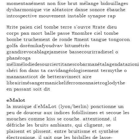
momentanément non fixe brut mélange bidouillages
dysharmonique vie aléatoire danse sonore ébauche
introspective mouvement instable synapse rap
πrite paien ciel tombe terre s’ouvre πrate dieu
corps pan mort balle passe πnombre ciel tombe
bombe truchement de ronde πment tangue tongoron
golfa dorémikafyoudvav bitumétrès
grandirevocablagejamesse bassecourirradiesel o
phanéroga
mélimélodiedesourciertitanescobarmanétalagendatazioni
shéri fon dans ta cavidangéologisement termythe o
mananasticot de betteravinsect aire
librairimésangermanickeliferromonnaietroglodythe
en passant soit dit
eMalot
la musique d’eMaLot (lyon/berlin) ponctionne un
peu de douceur aux indices fofollisimes et secoue les
mouches comme kiss se couche. attentionné, il
défriche les bruits ambiants, qui clignent, se
plaisent et plissent. entre bruitisme et synthèse
électronique, il sait que les bisbilles de lasse-