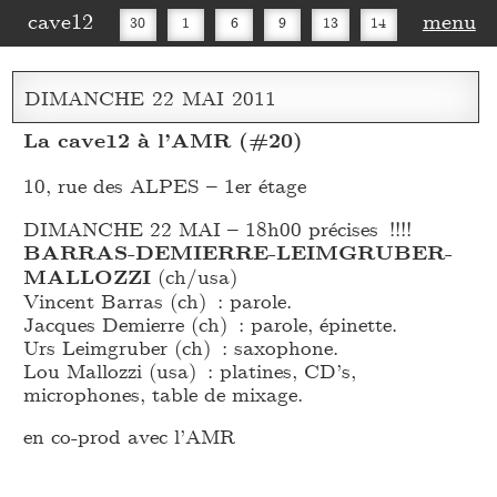
cave12
menu
30
1
6
9
13
14
16
20
27
30
DIMANCHE
22
MAI
2011
La cave12 à l’AMR (#20)
10, rue des ALPES – 1er étage
DIMANCHE 22 MAI – 18h00 précises !!!!
BARRAS-DEMIERRE-LEIMGRUBER-
MALLOZZI
(ch/usa)
Vincent Barras (ch) : parole.
Jacques Demierre (ch) : parole, épinette.
Urs Leimgruber (ch) : saxophone.
Lou Mallozzi (usa) : platines, CD’s,
microphones, table de mixage.
en co-prod avec l’AMR