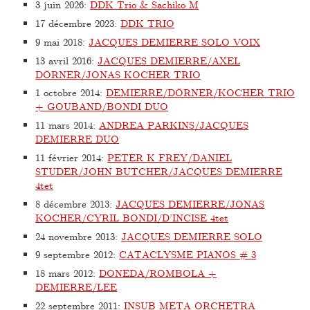
3 juin 2026
:
DDK Trio & Sachiko M
17 décembre 2023
:
DDK TRIO
9 mai 2018
:
JACQUES DEMIERRE SOLO VOIX
13 avril 2016
:
JACQUES DEMIERRE/AXEL
DÖRNER/JONAS KOCHER TRIO
1 octobre 2014
:
DEMIERRE/DÖRNER/KOCHER TRIO
+ GOUBAND/BONDI DUO
11 mars 2014
:
ANDREA PARKINS/JACQUES
DEMIERRE DUO
11 février 2014
:
PETER K FREY/DANIEL
STUDER/JOHN BUTCHER/JACQUES DEMIERRE
4tet
8 décembre 2013
:
JACQUES DEMIERRE/JONAS
KOCHER/CYRIL BONDI/D’INCISE 4tet
24 novembre 2013
:
JACQUES DEMIERRE SOLO
9 septembre 2012
:
CATACLYSME PIANOS # 3
18 mars 2012
:
DONEDA/ROMBOLA +
DEMIERRE/LEE
22 septembre 2011
:
INSUB META ORCHETRA