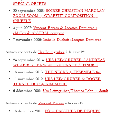
SPECIAL OBJETS
20 septembre 2008
:
SOIRÉE CHRISTIAN MARCLAY:
ZOOM ZOOM + GRAFFITI COMPOSITION +
SHUFFLE
4 juin 2007
:
Vincent Barras & Jacques Demierre /
eMaLot & AbSTRAL compost
7 novembre 2006
:
Isabelle Duthoit/Jacques Demierre
Autres concerts de
Urs Leimgruber
à la cave12:
24 septembre 2014
:
URS LEIMGRUBER / ANDREAS
WILLERS / JEAN-LUC GUIONNET / D’INCISE
16 novembre 2013
:
THE NECKS + ENSEMBLE 6ix
11 novembre 2012
:
URS LEIMGRUBER & ROGER
TURNER DUO + KIM MYHR
6 décembre 2006
:
Urs Leimgruber/Thomas Lehn + Jeudi
Autres concerts de
Vincent Barras
à la cave12:
16 décembre 2015
:
PÔ + PASSEURS DE DISQUES