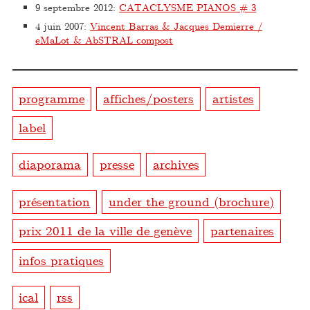
9 septembre 2012
:
CATACLYSME PIANOS # 3
4 juin 2007
:
Vincent Barras & Jacques Demierre /
eMaLot & AbSTRAL compost
programme
affiches/posters
artistes
label
diaporama
presse
archives
présentation
under the ground (brochure)
prix 2011 de la ville de genève
partenaires
infos pratiques
ical
rss