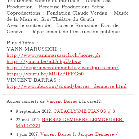
Traitement sonore et interface : Daniel Zéa
Production : Perceuse Productions Scène
Coproductions : Fondation Claude Verdan – Musée
de la Main et Grü/Théâtre du Grütli
Avec le soutien de : Loterie Romande, Etat de
Genève – Département de l’instruction publique
Plus d’infos :
YANN MARUSSICH :
http://www.yannmarussich.ch/home.ph
https://youtu.be/a0JchpUzbxw
https://experienceofimmobility.wordpress.com/
https://youtu.be/MUikPfFFGp0
VINCENT BARRAS :
http://www.ubu.com/sound/barras_demierre.html
Autres concerts de
Vincent Barras
à la cave12:
9 septembre 2012
:
CATACLYSME PIANOS # 3
22 mai 2011
:
BARRAS-DEMIERRE-LEIMGRUBER-
MALLOZZI
4 juin 2007
:
Vincent Barras & Jacques Demierre /