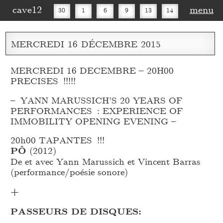
cave12
menu
30
1
6
9
13
14
16
20
27
30
MERCREDI
16
DÉCEMBRE
2015
MERCREDI 16 DECEMBRE – 20H00
PRECISES !!!!!
– YANN MARUSSICH’S 20 YEARS OF
PERFORMANCES : EXPERIENCE OF
IMMOBILITY OPENING EVENING –
20h00 TAPANTES !!!
PÔ
(2012)
De et avec Yann Marussich et Vincent Barras
(performance/poésie sonore)
+
PASSEURS DE DISQUES: