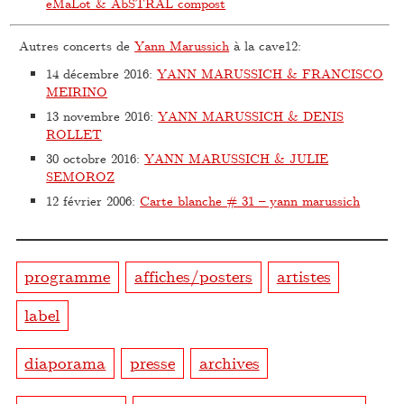
eMaLot & AbSTRAL compost
Autres concerts de
Yann Marussich
à la cave12:
14 décembre 2016
:
YANN MARUSSICH & FRANCISCO
MEIRINO
13 novembre 2016
:
YANN MARUSSICH & DENIS
ROLLET
30 octobre 2016
:
YANN MARUSSICH & JULIE
SEMOROZ
12 février 2006
:
Carte blanche # 31 – yann marussich
programme
affiches/posters
artistes
label
diaporama
presse
archives