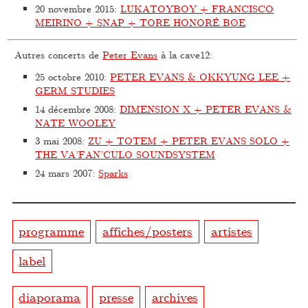
20 novembre 2015
:
LUKATOYBOY + FRANCISCO
MEIRINO + SNAP + TORE HONORÉ BØE
Autres concerts de
Peter Evans
à la cave12:
25 octobre 2010
:
PETER EVANS & OKKYUNG LEE +
GERM STUDIES
14 décembre 2008
:
DIMENSION X + PETER EVANS &
NATE WOOLEY
3 mai 2008
:
ZU + TOTEM + PETER EVANS SOLO +
THE VA’FAN’CULO SOUNDSYSTEM
24 mars 2007
:
Sparks
programme
affiches/posters
artistes
label
diaporama
presse
archives