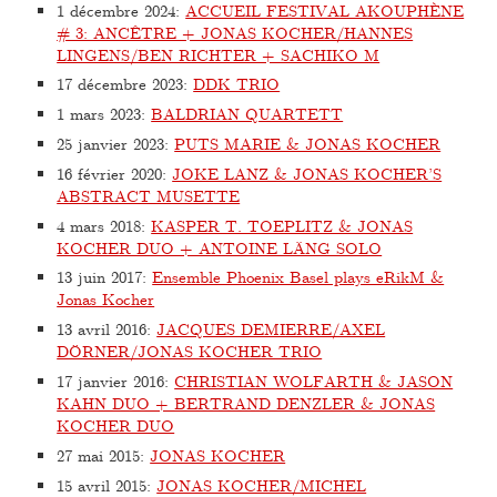
1 décembre 2024
:
ACCUEIL FESTIVAL AKOUPHÈNE
# 3: ANCÊTRE + JONAS KOCHER/HANNES
LINGENS/BEN RICHTER + SACHIKO M
17 décembre 2023
:
DDK TRIO
1 mars 2023
:
BALDRIAN QUARTETT
25 janvier 2023
:
PUTS MARIE & JONAS KOCHER
16 février 2020
:
JOKE LANZ & JONAS KOCHER’S
ABSTRACT MUSETTE
4 mars 2018
:
KASPER T. TOEPLITZ & JONAS
KOCHER DUO + ANTOINE LÄNG SOLO
13 juin 2017
:
Ensemble Phoenix Basel plays eRikM &
Jonas Kocher
13 avril 2016
:
JACQUES DEMIERRE/AXEL
DÖRNER/JONAS KOCHER TRIO
17 janvier 2016
:
CHRISTIAN WOLFARTH & JASON
KAHN DUO + BERTRAND DENZLER & JONAS
KOCHER DUO
27 mai 2015
:
JONAS KOCHER
15 avril 2015
:
JONAS KOCHER/MICHEL