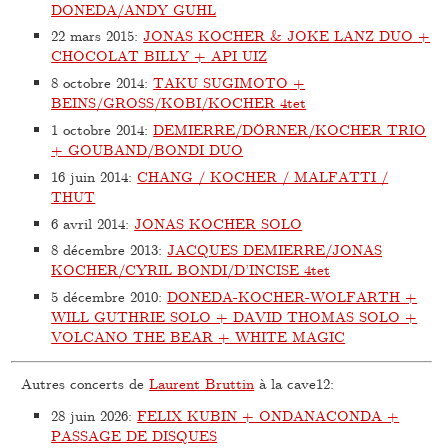
DONEDA/ANDY GUHL
22 mars 2015
:
JONAS KOCHER & JOKE LANZ DUO +
CHOCOLAT BILLY + API UIZ
8 octobre 2014
:
TAKU SUGIMOTO +
BEINS/GROSS/KOBI/KOCHER 4tet
1 octobre 2014
:
DEMIERRE/DÖRNER/KOCHER TRIO
+ GOUBAND/BONDI DUO
16 juin 2014
:
CHANG / KOCHER / MALFATTI /
THUT
6 avril 2014
:
JONAS KOCHER SOLO
8 décembre 2013
:
JACQUES DEMIERRE/JONAS
KOCHER/CYRIL BONDI/D’INCISE 4tet
5 décembre 2010
:
DONEDA-KOCHER-WOLFARTH +
WILL GUTHRIE SOLO + DAVID THOMAS SOLO +
VOLCANO THE BEAR + WHITE MAGIC
Autres concerts de
Laurent Bruttin
à la cave12:
28 juin 2026
:
FELIX KUBIN + ONDANACONDA +
PASSAGE DE DISQUES