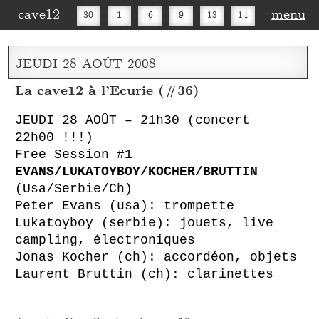
cave12
menu
30
1
6
9
13
14
16
20
27
30
JEUDI
28
AOÛT
2008
La cave12 à l’Ecurie (#36)
JEUDI 28 AOÛT – 21h30 (concert
22h00 !!!)
Free Session #1
EVANS/LUKATOYBOY/KOCHER/BRUTTIN
(Usa/Serbie/Ch)
Peter Evans (usa): trompette
Lukatoyboy (serbie): jouets, live
campling, électroniques
Jonas Kocher (ch): accordéon, objets
Laurent Bruttin (ch): clarinettes