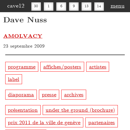
cave12
menu
30
1
6
9
13
14
Dave Nuss
16
20
27
30
AMOLVACY
23 septembre 2009
programme
affiches/posters
artistes
label
diaporama
presse
archives
présentation
under the ground (brochure)
prix 2011 de la ville de genève
partenaires