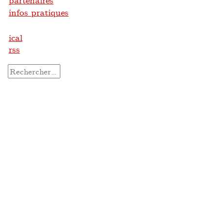
partenaires
infos pratiques
ical
rss
Rechercher :