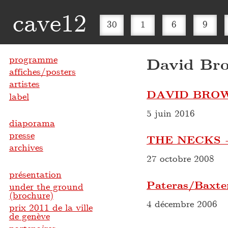
cave12
30
1
6
9
programme
David Br
affiches/posters
artistes
DAVID BRO
label
5 juin 2016
diaporama
presse
THE NECKS
archives
27 octobre 2008
présentation
Pateras/Baxt
under the ground
(brochure)
4 décembre 2006
prix 2011 de la ville
de genève