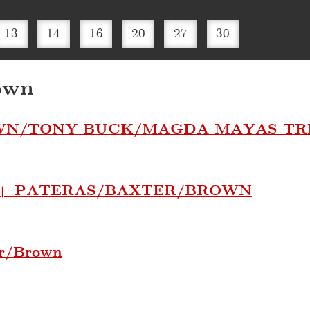
13
14
16
20
27
30
own
WN/TONY BUCK/MAGDA MAYAS TR
 + PATERAS/BAXTER/BROWN
er/Brown