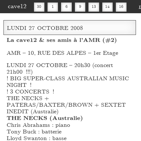
cave12
30
1
6
9
13
14
16
20
27
30
LUNDI
27
OCTOBRE
2008
La cave12 & ses amis à l’AMR (#2)
AMR – 10, RUE DES ALPES – 1er Etage
LUNDI 27 OCTOBRE – 20h30 (concert
21h00 !!!)
! BIG SUPER-CLASS AUSTRALIAN MUSIC
NIGHT !
! 3 CONCERTS !
THE NECKS +
PATERAS/BAXTER/BROWN + SEXTET
INEDIT (Australie)
THE NECKS (Australie)
Chris Abrahams : piano
Tony Buck : batterie
Lloyd Swanton : basse