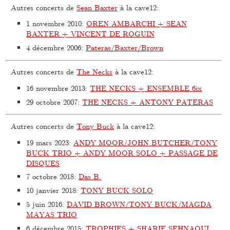
Autres concerts de
Sean Baxter
à la cave12:
1 novembre 2010
:
OREN AMBARCHI + SEAN
BAXTER + VINCENT DE ROGUIN
4 décembre 2006
:
Pateras/Baxter/Brown
Autres concerts de
The Necks
à la cave12:
16 novembre 2013
:
THE NECKS + ENSEMBLE 6ix
29 octobre 2007
:
THE NECKS + ANTONY PATERAS
Autres concerts de
Tony Buck
à la cave12:
19 mars 2023
:
ANDY MOOR/JOHN BUTCHER/TONY
BUCK TRIO + ANDY MOOR SOLO + PASSAGE DE
DISQUES
7 octobre 2018
:
Das B.
10 janvier 2018
:
TONY BUCK SOLO
5 juin 2016
:
DAVID BROWN/TONY BUCK/MAGDA
MAYAS TRIO
6 décembre 2015
:
TROPHIES + SHARIF SEHNAOUI