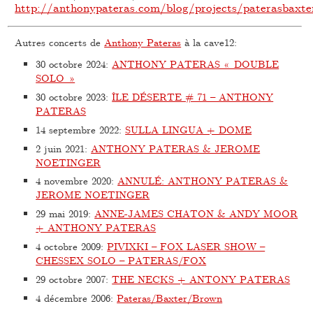
http://anthonypateras.com/blog/projects/paterasbaxt
Autres concerts de
Anthony Pateras
à la cave12:
30 octobre 2024
:
ANTHONY PATERAS « DOUBLE
SOLO »
30 octobre 2023
:
ÎLE DÉSERTE # 71 – ANTHONY
PATERAS
14 septembre 2022
:
SULLA LINGUA + DOME
2 juin 2021
:
ANTHONY PATERAS & JEROME
NOETINGER
4 novembre 2020
:
ANNULÉ: ANTHONY PATERAS &
JEROME NOETINGER
29 mai 2019
:
ANNE-JAMES CHATON & ANDY MOOR
+ ANTHONY PATERAS
4 octobre 2009
:
PIVIXKI – FOX LASER SHOW –
CHESSEX SOLO – PATERAS/FOX
29 octobre 2007
:
THE NECKS + ANTONY PATERAS
4 décembre 2006
:
Pateras/Baxter/Brown