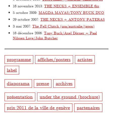
16 novembre 2013
:
THE NECKS + ENSEMBLE 6ix
5 octobre 2009
:
MAGDA MAYAS/TONY BUCK DUO
29 octobre 2007
:
THE NECKS + ANTONY PATERAS
3 mai 2007
:
The Fell Clutch (usa/australie/japon)
16 décembre 2006
:
Tony Buck/Axel Dörner + Paal
Nilssen Love/John Butcher
programme
affiches/posters
artistes
label
diaporama
presse
archives
présentation
under the ground (brochure)
prix 2011 de la ville de genève
partenaires