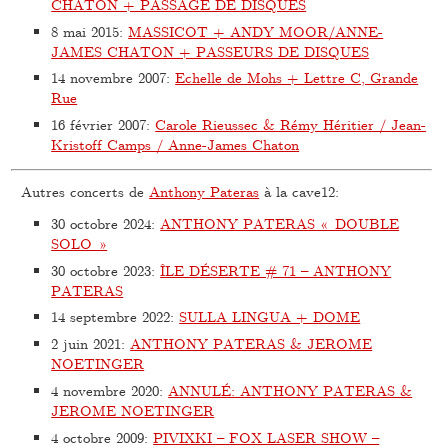
CHATON + PASSAGE DE DISQUES
8 mai 2015
:
MASSICOT + ANDY MOOR/ANNE-
JAMES CHATON + PASSEURS DE DISQUES
14 novembre 2007
:
Echelle de Mohs + Lettre C, Grande
Rue
16 février 2007
:
Carole Rieussec & Rémy Héritier / Jean-
Kristoff Camps / Anne-James Chaton
Autres concerts de
Anthony Pateras
à la cave12:
30 octobre 2024
:
ANTHONY PATERAS « DOUBLE
SOLO »
30 octobre 2023
:
ÎLE DÉSERTE # 71 – ANTHONY
PATERAS
14 septembre 2022
:
SULLA LINGUA + DOME
2 juin 2021
:
ANTHONY PATERAS & JEROME
NOETINGER
4 novembre 2020
:
ANNULÉ: ANTHONY PATERAS &
JEROME NOETINGER
4 octobre 2009
:
PIVIXKI – FOX LASER SHOW –