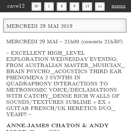
cave12
menu
30
1
6
9
13
14
16
20
27
30
MERCREDI
29
MAI
2019
MERCREDI 29 MAI – 21h00 (concerts 21h30!)
– EXCELLENT HIGH_
LEVEL
EXPLORATION WEDNESDAY EVENING:
FROM AUSTRALIAN MASTER_
MUSICIAN_
BRAIN PSYCHO_
ACOUSTICS THIRD EAR
PHENOMENA 2 SYNTHS IN
QUADRAPHONY INTERACTIONS TO
METRONOMIC VOICE/DECLAMATIONS
WITH CATCHY_
DENSE RICH WALLS OF
SOUNDS/TEXTURES SUBLIME « EX »
GUITAR FRENCH/UK HERETICS DUO_
YEAH!!! –
ANNE-JAMES CHATON & ANDY