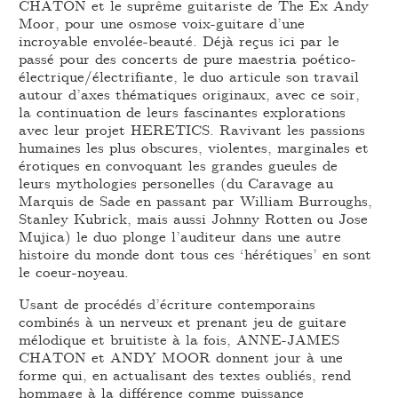
CHATON et le suprême guitariste de The Ex Andy
Moor, pour une osmose voix-guitare d’une
incroyable envolée-beauté. Déjà reçus ici par le
passé pour des concerts de pure maestria poético-
électrique/électrifiante, le duo articule son travail
autour d’axes thématiques originaux, avec ce soir,
la continuation de leurs fascinantes explorations
avec leur projet HERETICS. Ravivant les passions
humaines les plus obscures, violentes, marginales et
érotiques en convoquant les grandes gueules de
leurs mythologies personelles (du Caravage au
Marquis de Sade en passant par William Burroughs,
Stanley Kubrick, mais aussi Johnny Rotten ou Jose
Mujica) le duo plonge l’auditeur dans une autre
histoire du monde dont tous ces ‘hérétiques’ en sont
le coeur-noyeau.
Usant de procédés d’écriture contemporains
combinés à un nerveux et prenant jeu de guitare
mélodique et bruitiste à la fois, ANNE-JAMES
CHATON et ANDY MOOR donnent jour à une
forme qui, en actualisant des textes oubliés, rend
hommage à la différence comme puissance