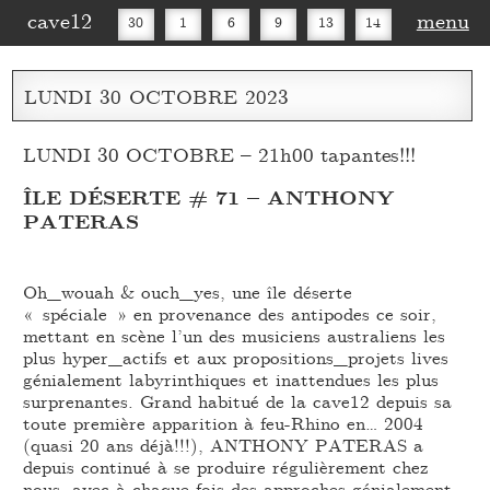
cave12
menu
30
1
6
9
13
14
16
20
27
30
LUNDI
30
OCTOBRE
2023
LUNDI 30 OCTOBRE – 21h00 tapantes!!!
ÎLE DÉSERTE # 71 – ANTHONY
PATERAS
Oh_wouah & ouch_yes, une île déserte
« spéciale » en provenance des antipodes ce soir,
mettant en scène l’un des musiciens australiens les
plus hyper_actifs et aux propositions_projets lives
génialement labyrinthiques et inattendues les plus
surprenantes. Grand habitué de la cave12 depuis sa
toute première apparition à feu-Rhino en… 2004
(quasi 20 ans déjà!!!), ANTHONY PATERAS a
depuis continué à se produire régulièrement chez
nous, avec à chaque fois des approches génialement