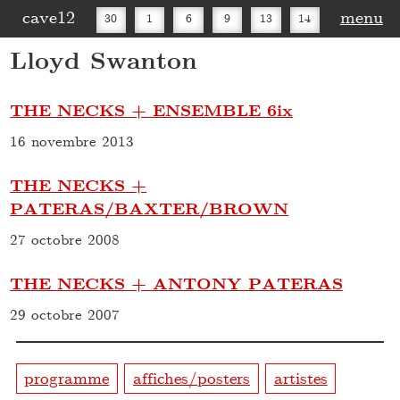
cave12
menu
30
1
6
9
13
14
Lloyd Swanton
16
20
27
30
THE NECKS + ENSEMBLE 6ix
16 novembre 2013
THE NECKS +
PATERAS/BAXTER/BROWN
27 octobre 2008
THE NECKS + ANTONY PATERAS
29 octobre 2007
programme
affiches/posters
artistes