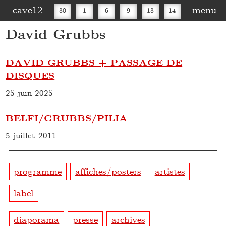
cave12
menu
30
1
6
9
13
14
David Grubbs
16
20
27
30
DAVID GRUBBS + PASSAGE DE
DISQUES
25 juin 2025
BELFI/GRUBBS/PILIA
5 juillet 2011
programme
affiches/posters
artistes
label
diaporama
presse
archives