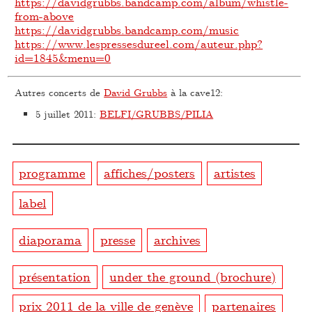
https://davidgrubbs.bandcamp.com/album/whistle-
from-above
https://davidgrubbs.bandcamp.com/music
https://www.lespressesdureel.com/auteur.php?
id=1845&menu=0
Autres concerts de
David Grubbs
à la cave12:
5 juillet 2011
:
BELFI/GRUBBS/PILIA
programme
affiches/posters
artistes
label
diaporama
presse
archives
présentation
under the ground (brochure)
prix 2011 de la ville de genève
partenaires