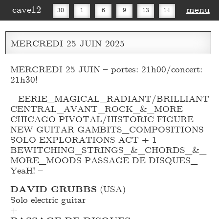
cave12
menu
30
1
6
9
13
14
16
20
27
30
MERCREDI
25
JUIN
2025
MERCREDI 25 JUIN – portes: 21h00/concert:
21h30!
– EERIE_
MAGICAL_
RADIANT/BRILLIANT
CENTRAL_
AVANT_
ROCK_
&_
MORE
CHICAGO PIVOTAL/HISTORIC FIGURE
NEW GUITAR GAMBITS_
COMPOSITIONS
SOLO EXPLORATIONS ACT + 1
BEWITCHING_
STRINGS_
&_
CHORDS_
&_
MORE_
MOODS PASSAGE DE DISQUES_
YeaH! –
DAVID GRUBBS
(USA)
Solo electric guitar
+