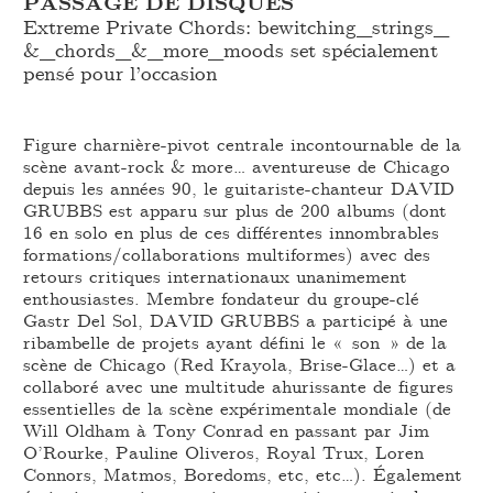
PASSAGE DE DISQUES
Extreme Private Chords: bewitching_
strings_
&_
chords_
&_
more_
moods set spécialement
pensé pour l’occasion
Figure charnière-pivot centrale incontournable de la
scène avant-rock & more… aventureuse de Chicago
depuis les années 90, le guitariste-chanteur DAVID
GRUBBS est apparu sur plus de 200 albums (dont
16 en solo en plus de ces différentes innombrables
formations/collaborations multiformes) avec des
retours critiques internationaux unanimement
enthousiastes. Membre fondateur du groupe-clé
Gastr Del Sol, DAVID GRUBBS a participé à une
ribambelle de projets ayant défini le « son » de la
scène de Chicago (Red Krayola, Brise-Glace…) et a
collaboré avec une multitude ahurissante de figures
essentielles de la scène expérimentale mondiale (de
Will Oldham à Tony Conrad en passant par Jim
O’Rourke, Pauline Oliveros, Royal Trux, Loren
Connors, Matmos, Boredoms, etc, etc…). Également