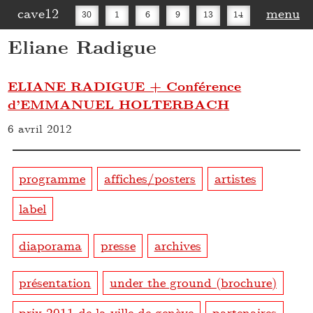
cave12
menu
30
1
6
9
13
14
Eliane Radigue
16
20
27
30
ELIANE RADIGUE + Conférence
d’EMMANUEL HOLTERBACH
6 avril 2012
programme
affiches/posters
artistes
label
diaporama
presse
archives
présentation
under the ground (brochure)
prix 2011 de la ville de genève
partenaires