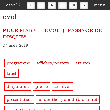
cave12
menu
30
1
6
9
13
14
evol
16
20
27
30
PUCE MARY + EVOL + PASSAGE DE
DISQUES
27 mars 2019
programme
affiches/posters
artistes
label
diaporama
presse
archives
présentation
under the ground (brochure)
prix 2011 de la ville de genève
partenaires