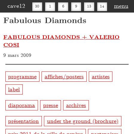
cave12
menu
30
1
6
9
13
14
Fabulous Diamonds
16
20
27
30
FABULOUS DIAMONDS + VALERIO
COSI
9 mars 2009
programme
affiches/posters
artistes
label
diaporama
presse
archives
présentation
under the ground (brochure)
prix 2011 de la ville de genève
partenaires