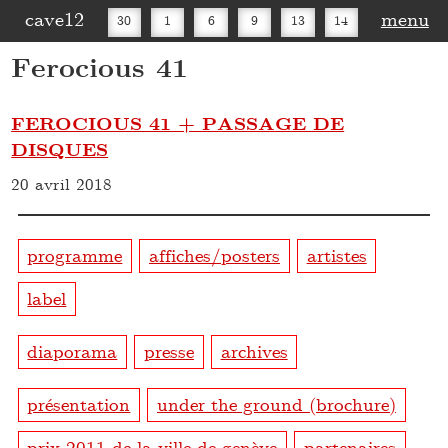
cave12
menu
30
1
6
9
13
14
Ferocious 41
16
20
27
30
FEROCIOUS 41 + PASSAGE DE
DISQUES
20 avril 2018
programme
affiches/posters
artistes
label
diaporama
presse
archives
présentation
under the ground (brochure)
prix 2011 de la ville de genève
partenaires