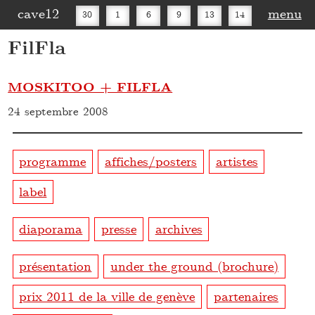
cave12
menu
30
1
6
9
13
14
FilFla
16
20
27
30
MOSKITOO + FILFLA
24 septembre 2008
programme
affiches/posters
artistes
label
diaporama
presse
archives
présentation
under the ground (brochure)
prix 2011 de la ville de genève
partenaires