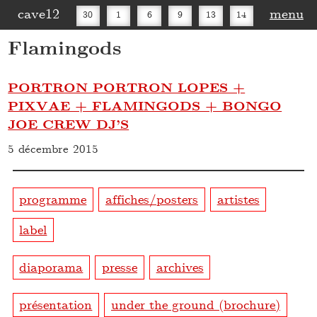
cave12
menu
30
1
6
9
13
14
Flamingods
16
20
27
30
PORTRON PORTRON LOPES +
PIXVAE + FLAMINGODS + BONGO
JOE CREW DJ’S
5 décembre 2015
programme
affiches/posters
artistes
label
diaporama
presse
archives
présentation
under the ground (brochure)