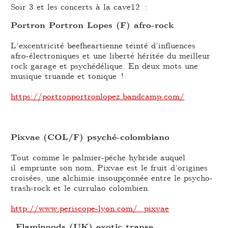
Soir 3 et les concerts à la cave12 :
Portron Portron Lopes (F) afro-rock
L’excentricité beefheartienne teinté d’influences
afro-électroniques et une liberté héritée du meilleur
rock garage et psychédélique. En deux mots une
musique truande et tonique !
https://portronportronlopez.bandcamp.com/
Pixvae (COL/F) psyché-colombiano
Tout comme le palmier-pêche hybride auquel
il emprunte son nom, Pixvae est le fruit d’origines
croisées, une alchimie insoupçonnée entre le psycho-
trash-rock et le currulao colombien.
http://www.periscope-lyon.com/_pixvae
Flamingods (UK) exotic transe