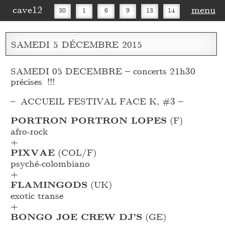
cave12
menu
30
1
6
9
13
14
16
20
27
30
SAMEDI
5
DÉCEMBRE
2015
SAMEDI 05 DECEMBRE – concerts 21h30
précises !!!
– ACCUEIL FESTIVAL FACE K, #3 –
PORTRON PORTRON LOPES
(F)
afro-rock
+
PIXVAE
(COL/F)
psyché-colombiano
+
FLAMINGODS
(UK)
exotic transe
+
BONGO JOE CREW DJ’S
(GE)