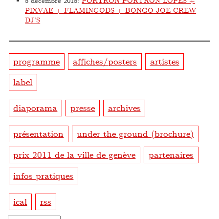
5 décembre 2015
:
PORTRON PORTRON LOPES +
PIXVAE + FLAMINGODS + BONGO JOE CREW
DJ’S
programme
affiches/posters
artistes
label
diaporama
presse
archives
présentation
under the ground (brochure)
prix 2011 de la ville de genève
partenaires
infos pratiques
ical
rss