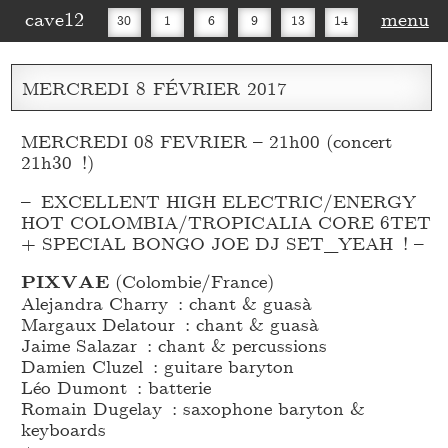
cave12
menu
30
1
6
9
13
14
16
20
27
30
MERCREDI
8
FÉVRIER
2017
MERCREDI 08 FEVRIER – 21h00 (concert
21h30 !)
– EXCELLENT HIGH ELECTRIC/ENERGY
HOT COLOMBIA/TROPICALIA CORE 6TET
+ SPECIAL BONGO JOE DJ SET_
YEAH ! –
PIXVAE
(Colombie/France)
Alejandra Charry : chant & guasà
Margaux Delatour : chant & guasà
Jaime Salazar : chant & percussions
Damien Cluzel : guitare baryton
Léo Dumont : batterie
Romain Dugelay : saxophone baryton &
keyboards