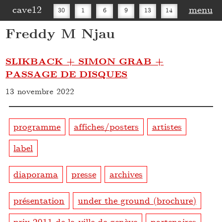
cave12
menu
30
1
6
9
13
14
Freddy M Njau
16
20
27
30
SLIKBACK + SIMON GRAB +
PASSAGE DE DISQUES
13 novembre 2022
programme
affiches/posters
artistes
label
diaporama
presse
archives
présentation
under the ground (brochure)
prix 2011 de la ville de genève
partenaires