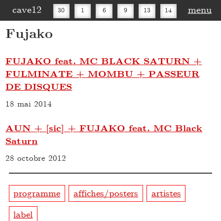
cave12
menu
30
1
6
9
13
14
Fujako
16
20
27
30
FUJAKO feat. MC BLACK SATURN +
FULMINATE + MOMBU + PASSEUR
DE DISQUES
18 mai 2014
AUN + [sic] + FUJAKO feat. MC Black
Saturn
28 octobre 2012
programme
affiches/posters
artistes
label