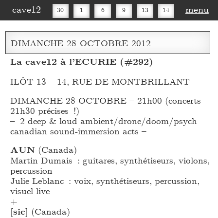
cave12
menu
30
1
6
9
13
14
16
20
27
30
DIMANCHE
28
OCTOBRE
2012
La cave12 à l’ECURIE (#292)
ILÔT 13 – 14, RUE DE MONTBRILLANT
DIMANCHE 28 OCTOBRE – 21h00 (concerts
21h30 précises !)
– 2 deep & loud ambient/drone/doom/psych
canadian sound-immersion acts –
AUN
(Canada)
Martin Dumais : guitares, synthétiseurs, violons,
percussion
Julie Leblanc : voix, synthétiseurs, percussion,
visuel live
+
[sic]
(Canada)