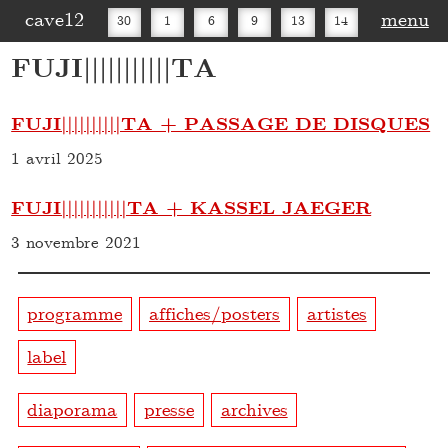
cave12
menu
30
1
6
9
13
14
FUJI|||||||||||TA
16
20
27
30
FUJI||||||||||TA + PASSAGE DE DISQUES
1 avril 2025
FUJI|||||||||||TA + KASSEL JAEGER
3 novembre 2021
programme
affiches/posters
artistes
label
diaporama
presse
archives