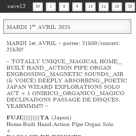
cave12
30
1
6
9
13
14
16
20
30
er
MARDI
1
AVRIL
2025
MARDI 1er AVRIL – portes: 21h00/concert:
21h30!
– TOTALLY UNIQUE_
MAGICAL HOME_
BUILT HAND_
ACTION PIPE ORGAN
ENGROSSING_
MAGNETIC SOUNDS_
AIR
(& VOICE) DEEPLY ABSORBING_
POETIC
JAPAN WIZARD EXPLORATIONS SOLO
ACT + 1 ONIRICO_
ORGANICO_
MAGICO
DECLINAISONS PASSAGE DE DISQUES,
YEAHMMM!!! –
FUJI||||||||||TA
(Japon)
Home-Built Hand-Action Pipe Organ Solo
+