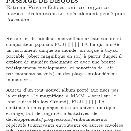
PASSAGE DE DISQUES
Extreme Private Echoes: onirico_
organico_
magico_
déclinaisons set spécialement pensé pour
l’occasion
Retour ici du fabuleux-merveilleux artiste sonore et
compositeur japonais FUJI||||||||||TA lui qui a créé
un instrument unique au monde, un orgue à tuyau
portable (objet magnifique en soi) à partir duquel il
explore de manière fascinante et avec une beauté
poétiquement enveloppante les sonorités de l’air (+
par moments sa voix) en des plages profondément
immersives.
Auteur d’un tout nouvel album porté aux nues par
la critique, (le magnifique « MMM » sorti sur le
label suisse Hallow Ground), FUJI||||||||||TA
continue à nous plonger dans un univers onirique
étrange, fait de fragilités méditatives, de
développements/progressions/embaumements
répétitifs tournoyants envoûtants ou autres envolées
sub_organiques puissamment magnétiques avec des