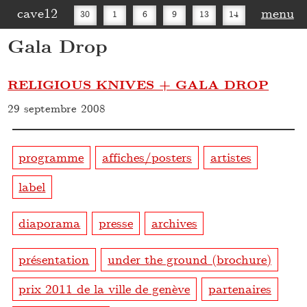
cave12
menu
30
1
6
9
13
14
Gala Drop
16
20
27
30
RELIGIOUS KNIVES + GALA DROP
29 septembre 2008
programme
affiches/posters
artistes
label
diaporama
presse
archives
présentation
under the ground (brochure)
prix 2011 de la ville de genève
partenaires