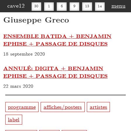
cave12
menu
30
1
6
9
13
14
Giuseppe Greco
16
20
27
30
ENSEMBLE BATIDA + BENJAMIN
EPHISE + PASSAGE DE DISQUES
18 septembre 2020
ANNULÉ: DIGITA + BENJAMIN
EPHISE + PASSAGE DE DISQUES
22 mars 2020
programme
affiches/posters
artistes
label