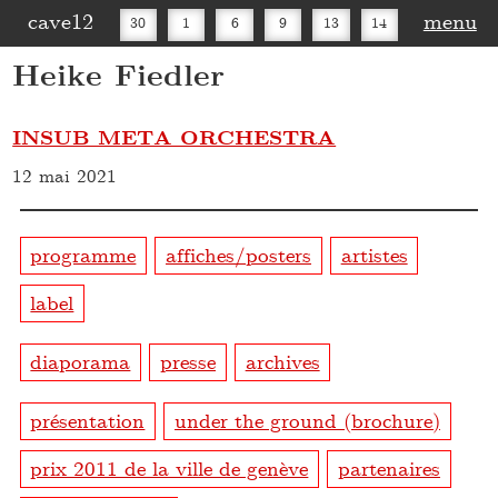
cave12
menu
30
1
6
9
13
14
Heike Fiedler
16
20
27
30
INSUB META ORCHESTRA
12 mai 2021
programme
affiches/posters
artistes
label
diaporama
presse
archives
présentation
under the ground (brochure)
prix 2011 de la ville de genève
partenaires