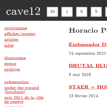
cave12
30
1
6
9
programme
Horacio P
affiches/posters
artistes
Embassador Du
label
24 septembre 2025
diaporama
presse
BRUTAL BLU
archives
8 mai 2016
présentation
STAER + HO
under the ground
(brochure)
23 février 2014
prix 2011 de la ville
de genève