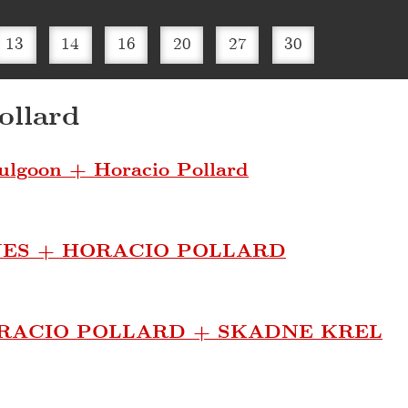
13
14
16
20
27
30
ollard
lgoon + Horacio Pollard
ES + HORACIO POLLARD
RACIO POLLARD + SKADNE KREL