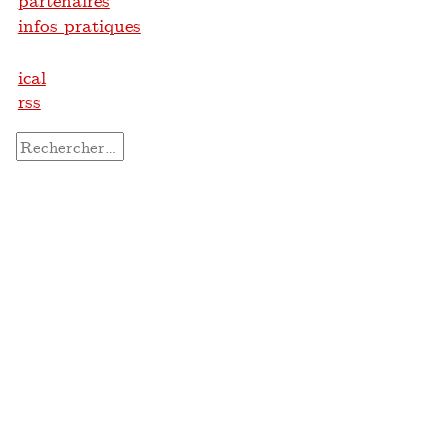
partenaires
infos pratiques
ical
rss
Rechercher :