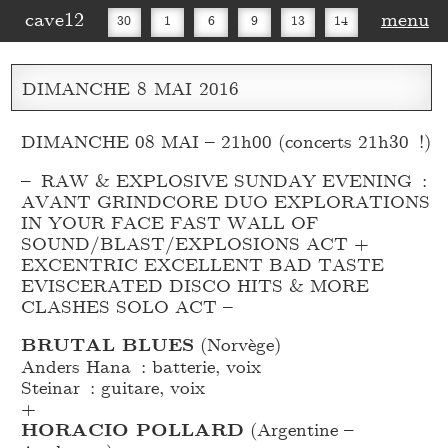
cave12
menu
30
1
6
9
13
14
16
20
27
30
DIMANCHE
8
MAI
2016
DIMANCHE 08 MAI – 21h00 (concerts 21h30 !)
– RAW & EXPLOSIVE SUNDAY EVENING :
AVANT GRINDCORE DUO EXPLORATIONS
IN YOUR FACE FAST WALL OF
SOUND/BLAST/EXPLOSIONS ACT +
EXCENTRIC EXCELLENT BAD TASTE
EVISCERATED DISCO HITS & MORE
CLASHES SOLO ACT –
BRUTAL BLUES
(Norvège)
Anders Hana : batterie, voix
Steinar : guitare, voix
+
HORACIO POLLARD
(Argentine –