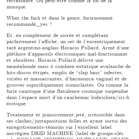
terrassante. Ou peut-être comme la fin de la
musique.
What the fuck et dans le genre, furieusement
recommandé_yes !
Et, en complément de soirée et complétant
parfaitement l’affiche, un set de l’excentriquement
taré argentino-anglais Horacio Pollard. Armé d’une
pléthore d’appareils électroniques mal-fonctionnant
et obsolètes, Horacio Pollard délivre une
nauséabonde mais ô combien extatique avalanche de
hits-discos étripés, emplis de “slap bass” infectes,
viciées et massacrantes, d’harmonica vaginal et de
grooves soporifiquement iconoclastes. Ou comme la
furie caustique d’une flatulence cosmique suspendue
dans l’espace mort d’un cauchemar kubrickien/sci-fi
érotique.
Totalement et jouissivement jeté, irrésistible dans
ses clashes/juxtapositions folles et ayant sortis des
enregistrements-témoins sur l’excellent label
norvégien DRID MACHINE (label de groups-clés