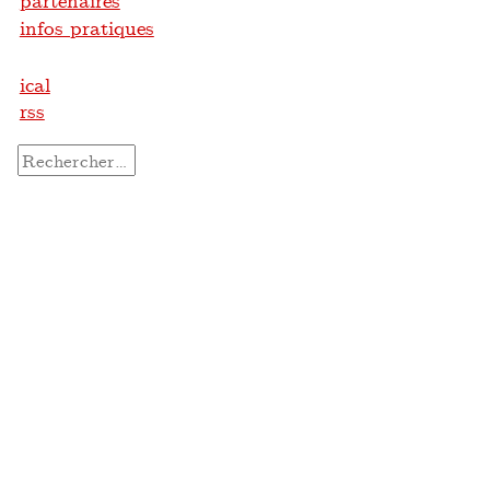
partenaires
infos pratiques
ical
rss
Rechercher :