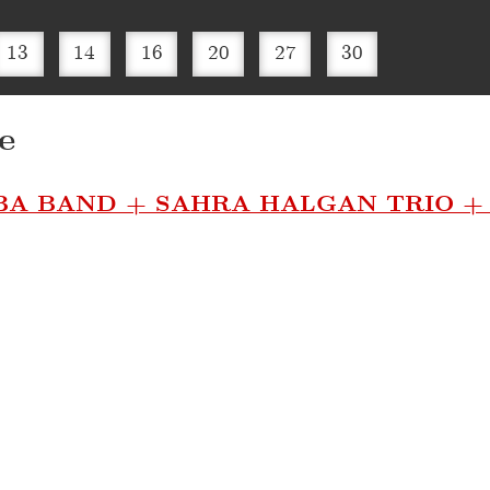
13
14
16
20
27
30
e
BA BAND + SAHRA HALGAN TRIO +