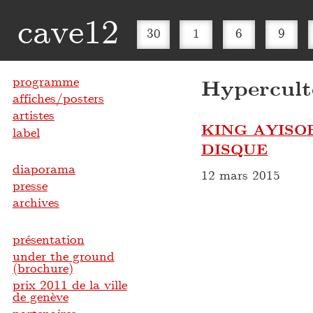
cave12
30
1
6
9
programme
Hypercult
affiches/posters
artistes
KING AYISO
label
DISQUE
diaporama
12 mars 2015
presse
archives
présentation
under the ground
(brochure)
prix 2011 de la ville
de genève