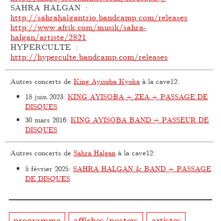
SAHRA HALGAN :
http://sahrahalgantrio.bandcamp.com/releases
http://www.afrik.com/musik/sahra-
halgan/artiste/2821
HYPERCULTE :
http://hyperculte.bandcamp.com/releases
Autres concerts de
King Ayisoba Kyoka
à la cave12:
18 juin 2023
:
KING AYISOBA + ZEA + PASSAGE DE
DISQUES
30 mars 2016
:
KING AYISOBA BAND + PASSEUR DE
DISQUES
Autres concerts de
Sahra Halgan
à la cave12:
5 février 2025
:
SAHRA HALGAN & BAND + PASSAGE
DE DISQUES
programme
affiches/posters
artistes