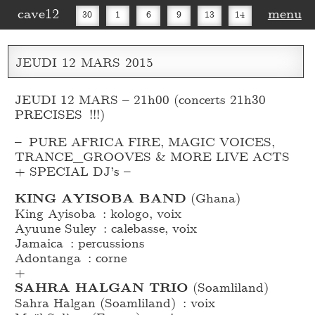
cave12
menu
30
1
6
9
13
14
16
20
27
30
JEUDI
12
MARS
2015
JEUDI 12 MARS – 21h00 (concerts 21h30
PRECISES !!!)
– PURE AFRICA FIRE, MAGIC VOICES,
TRANCE_
GROOVES & MORE LIVE ACTS
+ SPECIAL DJ’s –
KING AYISOBA BAND
(Ghana)
King Ayisoba : kologo, voix
Ayuune Suley : calebasse, voix
Jamaica : percussions
Adontanga : corne
+
SAHRA HALGAN TRIO
(Soamliland)
Sahra Halgan (Soamliland) : voix