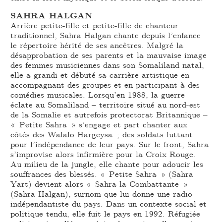
SAHRA HALGAN
Arrière petite-fille et petite-fille de chanteur
traditionnel, Sahra Halgan chante depuis l’enfance
le répertoire hérité de ses ancêtres. Malgré la
désapprobation de ses parents et la mauvaise image
des femmes musiciennes dans son Somaliland natal,
elle a grandi et débuté sa carrière artistique en
accompagnant des groupes et en participant à des
comédies musicales. Lorsqu’en 1988, la guerre
éclate au Somaliland – territoire situé au nord-est
de la Somalie et autrefois protectorat Britannique –
« Petite Sahra » s’engage et part chanter aux
côtés des Walalo Hargeysa ; des soldats luttant
pour l’indépendance de leur pays. Sur le front, Sahra
s’improvise alors infirmière pour la Croix Rouge.
Au milieu de la jungle, elle chante pour adoucir les
souffrances des blessés. « Petite Sahra » (Sahra
Yart) devient alors « Sahra la Combattante »
(Sahra Halgan), surnom que lui donne une radio
indépendantiste du pays. Dans un contexte social et
politique tendu, elle fuit le pays en 1992. Réfugiée