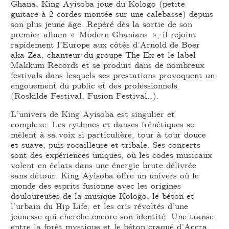
Ghana, King Ayisoba joue du Kologo (petite
guitare à 2 cordes montée sur une calebasse) depuis
son plus jeune âge. Repéré dès la sortie de son
premier album « Modern Ghanians », il rejoint
rapidement l’Europe aux côtés d’Arnold de Boer
aka Zea, chanteur du groupe The Ex et le label
Makkum Records et se produit dans de nombreux
festivals dans lesquels ses prestations provoquent un
engouement du public et des professionnels
(Roskilde Festival, Fusion Festival…).
L’univers de King Ayisoba est singulier et
complexe. Les rythmes et danses frénétiques se
mêlent à sa voix si particulière, tour à tour douce
et suave, puis rocailleuse et tribale. Ses concerts
sont des expériences uniques, où les codes musicaux
volent en éclats dans une énergie brute délivrée
sans détour. King Ayisoba offre un univers où le
monde des esprits fusionne avec les origines
douloureuses de la musique Kologo, le béton et
l’urbain du Hip Life, et les cris révoltés d’une
jeunesse qui cherche encore son identité. Une transe
entre la forêt mystique et le béton craqué d’Accra.