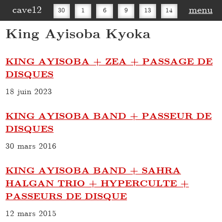
cave12
menu
30
1
6
9
13
14
King Ayisoba Kyoka
16
20
27
30
KING AYISOBA + ZEA + PASSAGE DE
DISQUES
18 juin 2023
KING AYISOBA BAND + PASSEUR DE
DISQUES
30 mars 2016
KING AYISOBA BAND + SAHRA
HALGAN TRIO + HYPERCULTE +
PASSEURS DE DISQUE
12 mars 2015