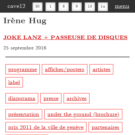
cave12
menu
30
1
6
9
13
14
Irène Hug
16
20
27
30
JOKE LANZ + PASSEUSE DE DISQUES
25 septembre 2016
programme
affiches/posters
artistes
label
diaporama
presse
archives
présentation
under the ground (brochure)
prix 2011 de la ville de genève
partenaires