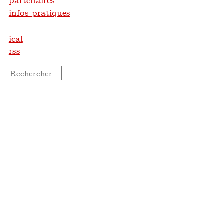
partenaires
infos pratiques
ical
rss
Rechercher :