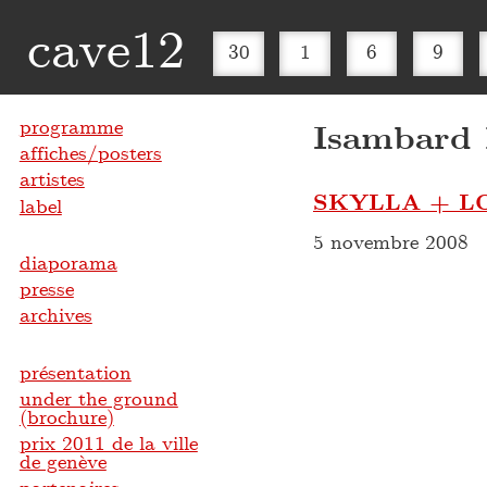
cave12
30
1
6
9
programme
Isambard 
affiches/posters
artistes
SKYLLA + 
label
5 novembre 2008
diaporama
presse
archives
présentation
under the ground
(brochure)
prix 2011 de la ville
de genève