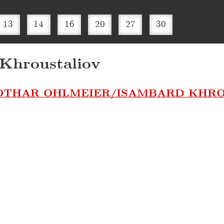
13
14
16
20
27
30
Khroustaliov
LOTHAR OHLMEIER/ISAMBARD KHR