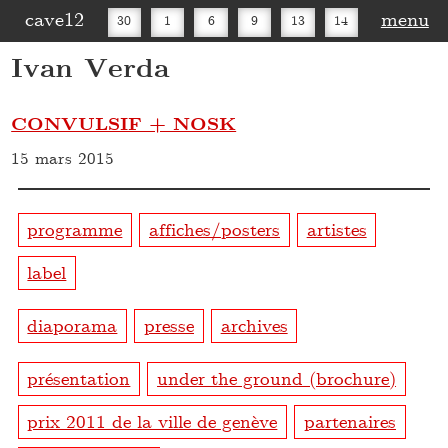
cave12
menu
30
1
6
9
13
14
Ivan Verda
16
20
27
30
CONVULSIF + NOSK
15 mars 2015
programme
affiches/posters
artistes
label
diaporama
presse
archives
présentation
under the ground (brochure)
prix 2011 de la ville de genève
partenaires