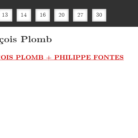
13
14
16
20
27
30
çois Plomb
OIS PLOMB + PHILIPPE FONTES