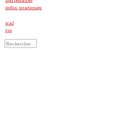
partenaires
infos pratiques
ical
rss
Rechercher :