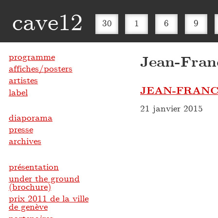
cave12
30
1
6
9
programme
Jean-Fran
affiches/posters
artistes
JEAN-FRANC
label
21 janvier 2015
diaporama
presse
archives
présentation
under the ground
(brochure)
prix 2011 de la ville
de genève