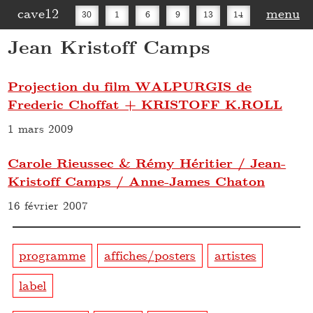
cave12
menu
30
1
6
9
13
14
Jean Kristoff Camps
16
20
27
30
Projection du film WALPURGIS de
Frederic Choffat + KRISTOFF K.ROLL
1 mars 2009
Carole Rieussec & Rémy Héritier / Jean-
Kristoff Camps / Anne-James Chaton
16 février 2007
programme
affiches/posters
artistes
label