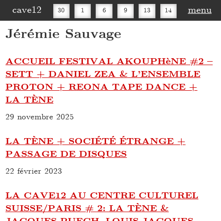
cave12
menu
30
1
6
9
13
14
Jérémie Sauvage
16
20
27
30
ACCUEIL FESTIVAL AKOUPHèNE #2 –
SETT + DANIEL ZEA & L’ENSEMBLE
PROTON + REONA TAPE DANCE +
LA TÈNE
29 novembre 2025
LA TÈNE + SOCIÉTÉ ÉTRANGE +
PASSAGE DE DISQUES
22 février 2023
LA CAVE12 AU CENTRE CULTUREL
SUISSE/PARIS # 2: LA TÈNE &
JACQUES PUECH, LOUIS JACQUES,