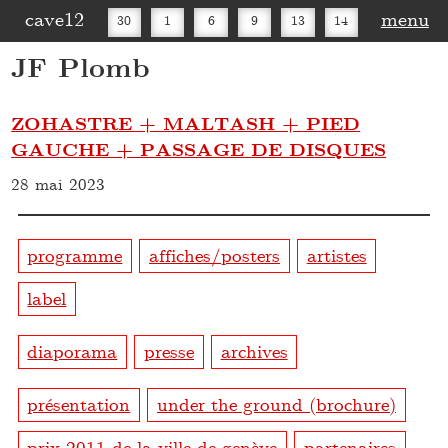
cave12
menu
30
1
6
9
13
14
JF Plomb
16
20
27
30
ZOHASTRE + MALTASH + PIED
GAUCHE + PASSAGE DE DISQUES
28 mai 2023
programme
affiches/posters
artistes
label
diaporama
presse
archives
présentation
under the ground (brochure)
prix 2011 de la ville de genève
partenaires