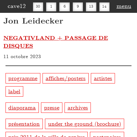
cave12
menu
30
1
6
9
13
14
Jon Leidecker
16
20
27
30
NEGATIVLAND + PASSAGE DE
DISQUES
11 octobre 2023
programme
affiches/posters
artistes
label
diaporama
presse
archives
présentation
under the ground (brochure)
prix 2011 de la ville de genève
partenaires