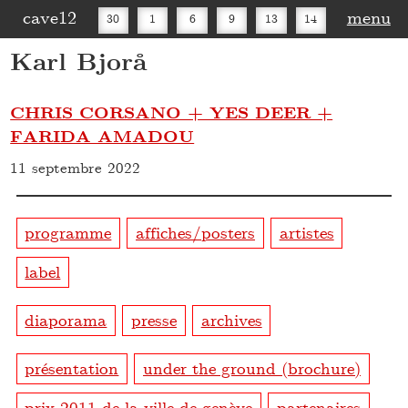
cave12
menu
30
1
6
9
13
14
Karl Bjorå
16
20
27
30
CHRIS CORSANO + YES DEER +
FARIDA AMADOU
11 septembre 2022
programme
affiches/posters
artistes
label
diaporama
presse
archives
présentation
under the ground (brochure)
prix 2011 de la ville de genève
partenaires